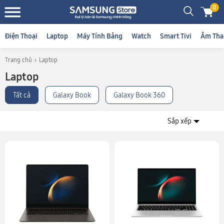
0
Điện Thoại
Laptop
Máy Tính Bảng
Watch
Smart Tivi
Âm Tha
Trang chủ
Laptop
Laptop
Tất cả
Galaxy Book
Galaxy Book 360
Sắp xếp