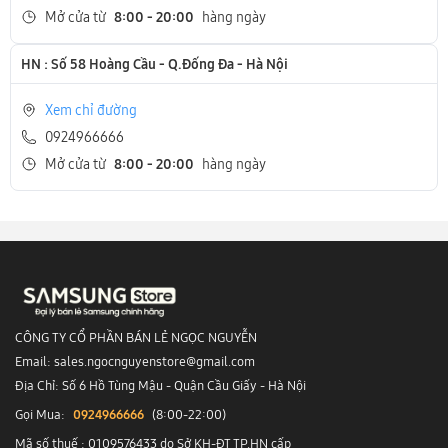
Mở cửa từ
8:00 - 20:00
hàng ngày
HN : Số 58 Hoàng Cầu - Q.Đống Đa - Hà Nội
Xem chỉ đường
0924966666
Mở cửa từ
8:00 - 20:00
hàng ngày
CÔNG TY CỔ PHẦN BÁN LẺ NGỌC NGUYỄN
Email: sales.ngocnguyenstore@gmail.com
Địa Chỉ: Số 6 Hồ Tùng Mậu - Quận Cầu Giấy - Hà Nội
Gọi Mua:
0924966666
(8:00-22:00)
Mã số thuế : 0109576433 do Sở KH-ĐT TP.HN cấp