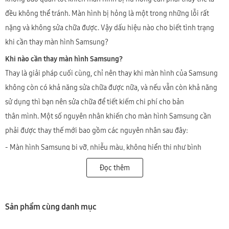
đều không thể tránh. Màn hình bị hỏng là một trong những lỗi rất
nặng và không sửa chữa được. Vậy dấu hiệu nào cho biết tình trạng
khi cần thay màn hình Samsung?
Khi nào cần thay màn hình Samsung?
Thay là giải pháp cuối cùng, chỉ nên thay khi màn hình của Samsung
không còn có khả năng sửa chữa được nữa, và nếu vẫn còn khả năng
sử dụng thì bạn nên sửa chữa để tiết kiếm chi phí cho bản
thân mình. Một số nguyên nhân khiến cho màn hình Samsung cần
phải được thay thế mới bao gồm các nguyên nhân sau đây:
- Màn hình Samsung bị vỡ, nhiễu màu, không hiển thị như bình
thường dù cảm ứng vẫn hoạt động được bình thường.
Đọc thêm
- Màn hình Samsung bị sọc, chảy mực.
- Màn hình Samsung hiển thị sai màu sắc, sọc màu, loang màu.
Sản phẩm cùng danh mục