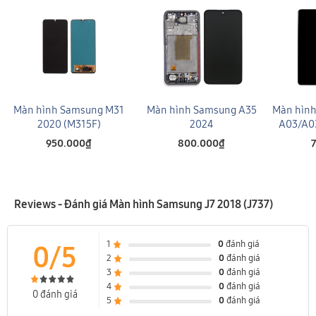
Màn hình Samsung M31
Màn hình Samsung A35
Màn hình
2020 (M315F)
2024
A03/A03
950.000₫
800.000₫
Reviews - Đánh giá Màn hình Samsung J7 2018 (J737)
1
0
đánh giá
0/5
2
0
đánh giá
3
0
đánh giá
4
0
đánh giá
0 đánh giá
5
0
đánh giá