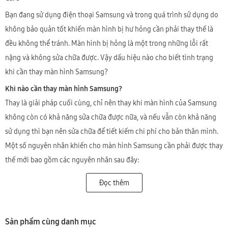
Bạn đang sử dụng điện thoại Samsung và trong quá trình sử dụng do
không bảo quản tốt khiến màn hình bị hư hỏng cần phải thay thế là
đều không thể tránh. Màn hình bị hỏng là một trong những lỗi rất
nặng và không sửa chữa được. Vậy dấu hiệu nào cho biết tình trạng
khi cần thay màn hình Samsung?
Khi nào cần thay màn hình Samsung?
Thay là giải pháp cuối cùng, chỉ nên thay khi màn hình của Samsung
không còn có khả năng sửa chữa được nữa, và nếu vẫn còn khả năng
sử dụng thì bạn nên sửa chữa để tiết kiếm chi phí cho bản thân mình.
Một số nguyên nhân khiến cho màn hình Samsung cần phải được thay
thế mới bao gồm các nguyên nhân sau đây:
- Màn hình Samsung bị vỡ, nhiễu màu, không hiển thị như bình
Đọc thêm
thường dù cảm ứng vẫn hoạt động được bình thường.
- Màn hình Samsung bị sọc, chảy mực.
- Màn hình Samsung hiển thị sai màu sắc, sọc màu, loang màu.
Sản phẩm cùng danh mục