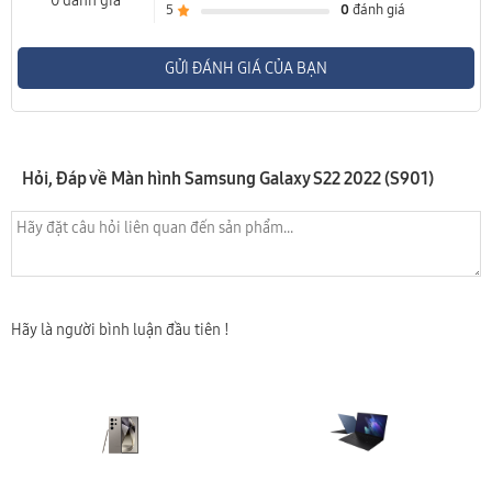
0 đánh giá
5
0
đánh giá
- Ngoài ra còn một số trường hợp như: màn hình Samsung bấm không
ăn cảm ứng, Samsung lên nguồn nhưng không lên màn hình,
GỬI ĐÁNH GIÁ CỦA BẠN
Samsung vẫn chạy nhưng không lên màn hình,… Lỗi do Samsung sử
dụng trong môi trường bụi bẩn ẩm ướt lâu ngày làm oxy hóa các điểm
tiếp xúc socket giữa màn hình và mainboard. Bạn mang máy đến
Hỏi, Đáp về Màn hình Samsung Galaxy S22 2022 (S901)
trung tâm Ngọc Nguyễn Care để các kỹ thuật viên tại đây hỗ trợ vệ
sinh hoàn toàn miễn phí.
Thay màn hình Samsung có mất chống nước không?
Samsung đã trang bị các dòng máy của mình tính năng chống nước
giúp hạn chế các lỗi do nước gây ra. Điều này cũng làm cho việc thay
Hãy là người bình luận đầu tiên !
màn hình Samsung dễ làm mất tính năng chống nước. Tuy nhiên tại
Ngọc Nguyễn Care bạn sẽ được dán một lớp keo chống nước ở phần
màn hình và sườn vỏ Samsung, khiến điện thoại bạn lại như mới mà
không lo mất chống nước.
Quy trình thay màn hình Samsung tại Ngọc Nguyễn Care