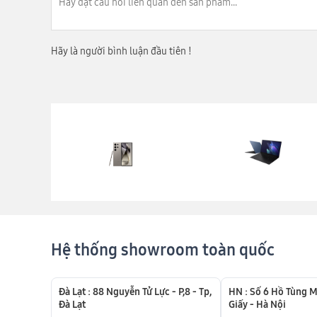
Hãy là người bình luận đầu tiên !
Nguyên nhân màn hình Samsung bị hư thường là d
Hệ thống showroom toàn quốc
- Samsung bị vào nước cũng gây ra lỗi hư màn hình
- Samsung bị va đập mạnh làm vỡ màn hình.
- Samsung bị cấn với vật cứng làm màn hình bị sọ
Đà Lạt : 88 Nguyễn Tử Lực - P,8 - Tp,
HN : Số 6 Hồ Tùng M
Đà Lạt
Giấy - Hà Nội
- Pin Samsung bị phù đội lên khiến màn hình bị vỡ.