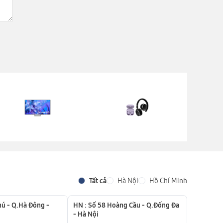
Tất cả
Hà Nội
Hồ Chí Minh
hú - Q.Hà Đông -
HN : Số 58 Hoàng Cầu - Q.Đống Đa
- Hà Nội