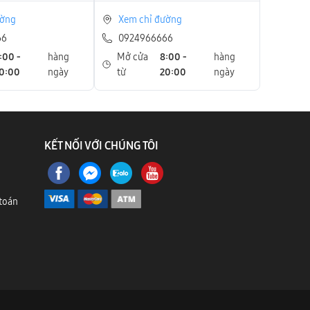
ường
Xem chỉ đường
66
0924966666
:00 -
hàng
Mở cửa
8:00 -
hàng
0:00
ngày
từ
20:00
ngày
KẾT NỐI VỚI CHÚNG TÔI
toán