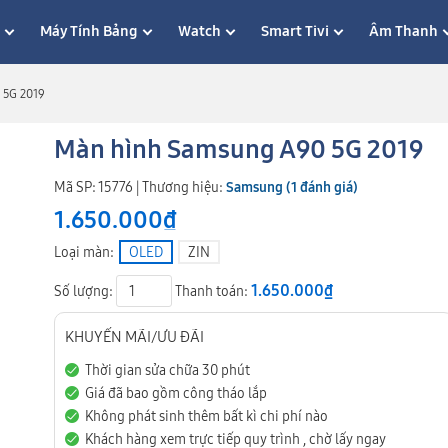
p
Máy Tính Bảng
Watch
Smart Tivi
Âm Thanh
 5G 2019
Màn hình Samsung A90 5G 2019
Mã SP: 15776 | Thương hiệu:
Samsung
(1 đánh giá)
1.650.000₫
Loại màn:
OLED
ZIN
1.650.000₫
Số lượng:
Thanh toán:
KHUYẾN MÃI/ƯU ĐÃI
Thời gian sửa chữa 30 phút
Giá đã bao gồm công tháo lắp
Không phát sinh thêm bất kì chi phí nào
Khách hàng xem trực tiếp quy trình , chờ lấy ngay