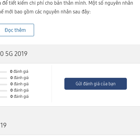
 để tiết kiếm chi phí cho bản thân mình. Một số nguyên nhân
hế mới bao gồm các nguyên nhân sau đây:
thị như bình thường dù cảm ứng vẫn hoạt động được bình
Đọc thêm
, loang màu.
90 5G 2019
0
đánh giá
0
đánh giá
Gửi đánh giá của bạn
0
đánh giá
0
đánh giá
0
đánh giá
019