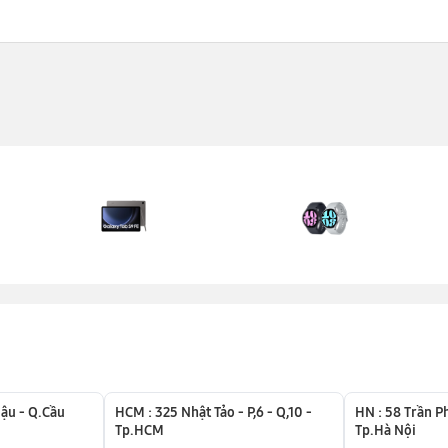
o
.
c, chảy mực.
ậu - Q.Cầu
HCM : 325 Nhật Tảo - P,6 - Q,10 -
HN : 58 Trần P
Tp.HCM
Tp.Hà Nội