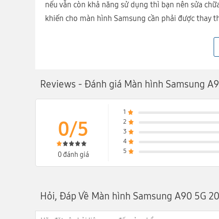
nếu vẫn còn khả năng sử dụng thì bạn nên sửa chữa
khiến cho màn hình Samsung cần phải được thay t
- Màn hình Samsung bị vỡ, nhiễu màu, không hiển 
thường.
- Màn hình Samsung bị sọc, chảy mực.
- Màn hình Samsung hiển thị sai màu sắc, sọc màu
Reviews - Đánh giá Màn hình Samsung A
1
0/5
2
3
4
5
0 đánh giá
Hỏi, Đáp Về Màn hình Samsung A90 5G 2