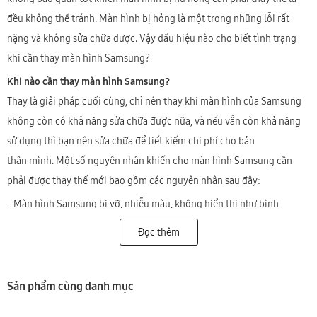
đều không thể tránh. Màn hình bị hỏng là một trong những lỗi rất
nặng và không sửa chữa được. Vậy dấu hiệu nào cho biết tình trạng
khi cần thay màn hình Samsung?
Khi nào cần thay màn hình Samsung?
Thay là giải pháp cuối cùng, chỉ nên thay khi màn hình của Samsung
không còn có khả năng sửa chữa được nữa, và nếu vẫn còn khả năng
sử dụng thì bạn nên sửa chữa để tiết kiếm chi phí cho bản
thân mình. Một số nguyên nhân khiến cho màn hình Samsung cần
phải được thay thế mới bao gồm các nguyên nhân sau đây:
- Màn hình Samsung bị vỡ, nhiễu màu, không hiển thị như bình
thường dù cảm ứng vẫn hoạt động được bình thường.
Đọc thêm
- Màn hình Samsung bị sọc, chảy mực.
- Màn hình Samsung hiển thị sai màu sắc, sọc màu, loang màu.
Sản phẩm cùng danh mục