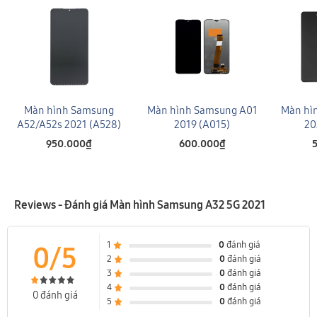
Màn hình Samsung
Màn hình Samsung A01
Màn hì
A52/A52s 2021 (A528)
2019 (A015)
20
950.000₫
600.000₫
Reviews - Đánh giá Màn hình Samsung A32 5G 2021
1
0
đánh giá
0/5
2
0
đánh giá
3
0
đánh giá
4
0
đánh giá
0 đánh giá
Nguyên nhân màn hình Samsung bị hư thường là do
5
0
đánh giá