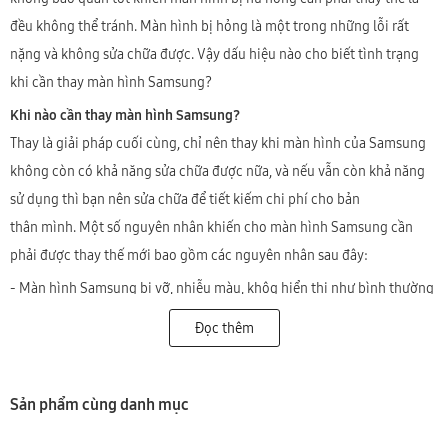
đều không thể tránh. Màn hình bị hỏng là một trong những lỗi rất
nặng và không sửa chữa được. Vậy dấu hiệu nào cho biết tình trạng
khi cần thay màn hình Samsung?
Khi nào cần thay màn hình Samsung?
Thay là giải pháp cuối cùng, chỉ nên thay khi màn hình của Samsung
không còn có khả năng sửa chữa được nữa, và nếu vẫn còn khả năng
sử dụng thì bạn nên sửa chữa để tiết kiếm chi phí cho bản
thân mình. Một số nguyên nhân khiến cho màn hình Samsung cần
phải được thay thế mới bao gồm các nguyên nhân sau đây:
- Màn hình Samsung bị vỡ, nhiễu màu, khôg hiển thị như bình thường
dù cảm ứng vẫn hoạt động được bình thường.
Đọc thêm
- Màn hình Samsung bị sọc, chảy mực.
- Màn hình Samsung hiển thị sai màu sắc, sọc màu, loang màu.
Sản phẩm cùng danh mục