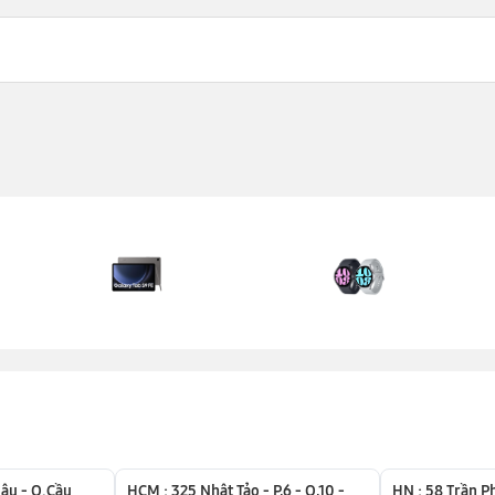
ậu - Q.Cầu
HCM : 325 Nhật Tảo - P,6 - Q,10 -
HN : 58 Trần P