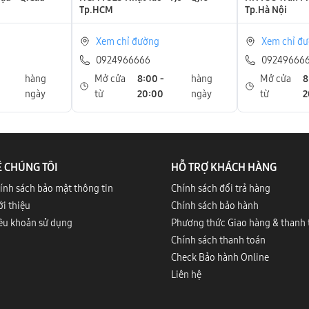
Tp.HCM
Tp.Hà Nội
o
Xem chỉ đường
Xem chỉ đ
.
0924966666
09249666
hàng
Mở cửa
8:00 -
hàng
Mở cửa
8
ngày
từ
20:00
ngày
từ
2
c, chảy mực.
ư hỏng nhưng bạn chỉ cần sửa chữa lại giá rẻ hơn rất nhiều. Sau
Ề CHÚNG TÔI
HỖ TRỢ KHÁCH HÀNG
hữa được bạn tham khảo:
ính sách bảo mật thông tin
Chính sách đổi trả hàng
ới thiệu
Chính sách bảo hành
a đập mạnh nhưng hình ảnh vẫn hiển thị và cảm ứng vẫn sử dụng
ều khoản sử dụng
Phương thức Giao hàng & thanh 
 ép mặt kính bên ngoài là được, bạn tham khảo bảng giá tại thay
Chính sách thanh toán
Check Bảo hành Online
g thể vuốt được trên màn hình. Trường hợp này chỉ cần thay ép
Liên hệ
iá tại thay cảm ứng Samsung.