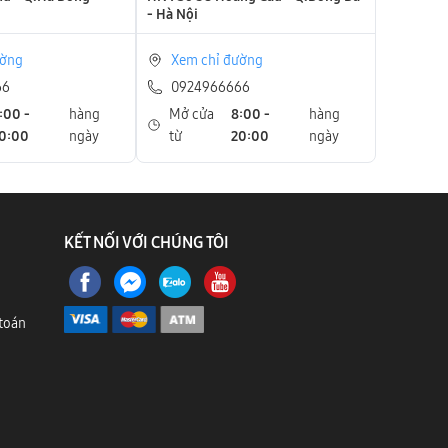
- Hà Nội
ường
Xem chỉ đường
66
0924966666
:00 -
hàng
Mở cửa
8:00 -
hàng
0:00
ngày
từ
20:00
ngày
KẾT NỐI VỚI CHÚNG TÔI
toán