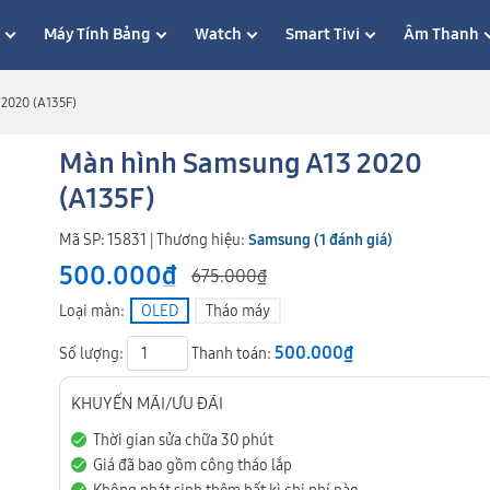
p
Máy Tính Bảng
Watch
Smart Tivi
Âm Thanh
2020 (A135F)
Màn hình Samsung A13 2020
(A135F)
Mã SP: 15831 | Thương hiệu:
Samsung
(1 đánh giá)
500.000₫
675.000₫
Loại màn:
OLED
Tháo máy
500.000₫
Số lượng:
Thanh toán:
KHUYẾN MÃI/ƯU ĐÃI
Thời gian sửa chữa 30 phút
Giá đã bao gồm công tháo lắp