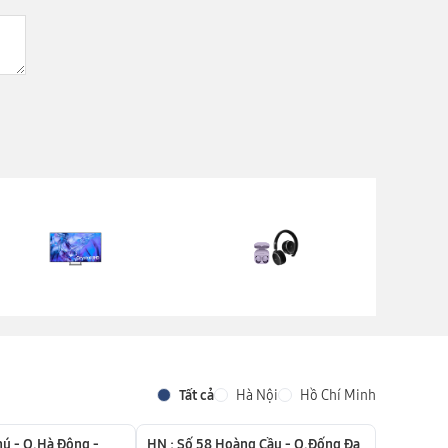
Tất cả
Hà Nội
Hồ Chí Minh
hú - Q.Hà Đông -
HN : Số 58 Hoàng Cầu - Q.Đống Đa