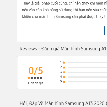
Thay là giải pháp cuối cùng, chỉ nên thay khi màn
nếu vẫn còn khả năng sử dụng thì bạn nên sửa chữa
khiến cho màn hình Samsung cần phải được thay t
- Màn hình Samsung bị vỡ, nhiễu màu, không hiển 
thường.
- Màn hình Samsung bị sọc, chảy mực.
- Màn hình Samsung hiển thị sai màu sắc, sọc màu
Reviews - Đánh giá Màn hình Samsung A1
1
0/5
2
3
4
5
0 đánh giá
Hỏi, Đáp Về Màn hình Samsung A13 2020 