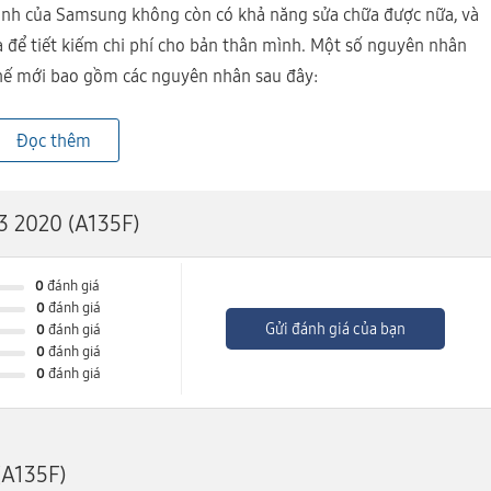
 hình của Samsung không còn có khả năng sửa chữa được nữa, và
 để tiết kiếm chi phí cho bản thân mình. Một số nguyên nhân
hế mới bao gồm các nguyên nhân sau đây:
thị như bình thường dù cảm ứng vẫn hoạt động được bình
Đọc thêm
, loang màu.
3 2020 (A135F)
0
đánh giá
0
đánh giá
Gửi đánh giá của bạn
0
đánh giá
0
đánh giá
0
đánh giá
(A135F)